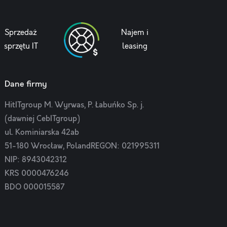
Sprzedaż
Najem i
sprzętu IT
leasing
Dane firmy
HitITgroup M. Wyrwas, P. Łabuńko Sp. j.
(dawniej CebITgroup)
ul. Kominiarska 42ab
51-180 Wrocław, PolandREGON: 021995311
NIP: 8943042312
KRS 0000476246
BDO 000015587