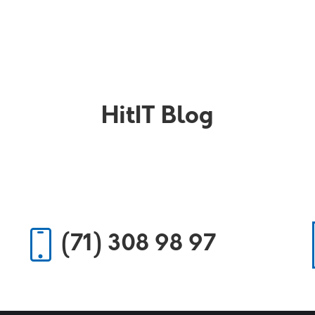
t and inventory of IT equipment
Offer
About us
Blog
HitIT Blog
(71) 308 98 97