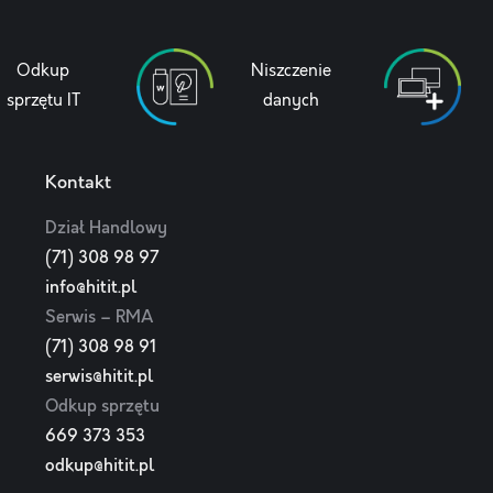
Odkup
Niszczenie
sprzętu IT
danych
Kontakt
Dział Handlowy
(71) 308 98 97
info@hitit.pl
Serwis – RMA
(71) 308 98 91
serwis@hitit.pl
Odkup sprzętu
669 373 353
odkup@hitit.pl