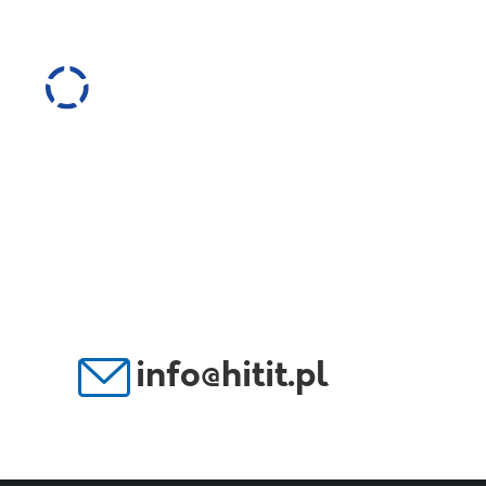
(71) 308 98 97
info@hitit.pl
Audi
info@hitit.pl