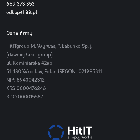
669 373 353
odkup@hitit.pl
Dane firmy
HitITgroup M. Wyrwas, P. Łabuńko Sp. j.
(dawniej CebITgroup)
ul. Kominiarska 42ab
51-180 Wrocław, PolandREGON: 021995311
NIP: 8943042312
KRS 0000476246
BDO 000015587