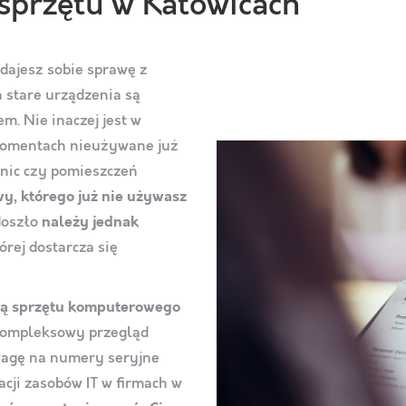
 sprzętu w Katowicach
dajesz sobie sprawę z
h stare urządzenia są
. Nie inaczej jest w
momentach nieużywane już
wnic czy pomieszczeń
y, którego już nie używasz
doszło
należy jednak
tórej dostarcza się
cją sprzętu komputerowego
 kompleksowy przegląd
wagę na numery seryjne
acji zasobów IT w firmach w