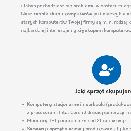
i łatwo pozbędziesz się problemu w postaci zale
Nasz
cennik skupu komputerów
jest niezwykle a
starych komputerów
Twojej firmy są m.in. rodza
najbardziej interesujemy się
skupem komputerów 
Jaki sprzęt skupuje
Komputery stacjonarne i notebooki
(produkowa
z procesorami Intel Core i3 drugiej generacji i 
Monitory
TFT panoramiczne od 21 cali wzwyż.
Serwery i sprzęt sieciowy
produkowany tylko p