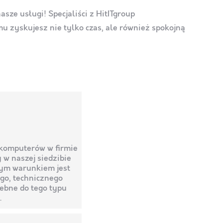
sze usługi! Specjaliści z HitITgroup
emu zyskujesz nie tylko czas, ale również spokojną
 komputerów w firmie
w naszej siedzibie
nym warunkiem jest
go, technicznego
zebne do tego typu
.