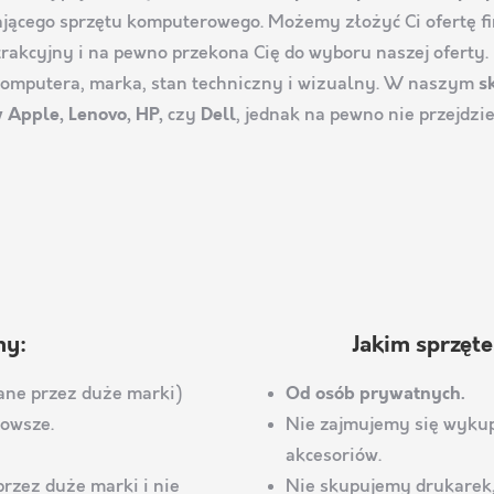
gającego sprzętu komputerowego. Możemy złożyć Ci ofertę f
trakcyjny i na pewno przekona Cię do wyboru naszej oferty
j komputera, marka, stan techniczny i wizualny. W naszym
s
Apple, Lenovo, HP,
czy
Dell
, jednak na pewno nie przejdz
my:
Jakim sprzęte
ne przez duże marki)
Od osób prywatnych.
nowsze.
Nie zajmujemy się wykup
akcesoriów.
rzez duże marki i nie
Nie skupujemy drukarek,