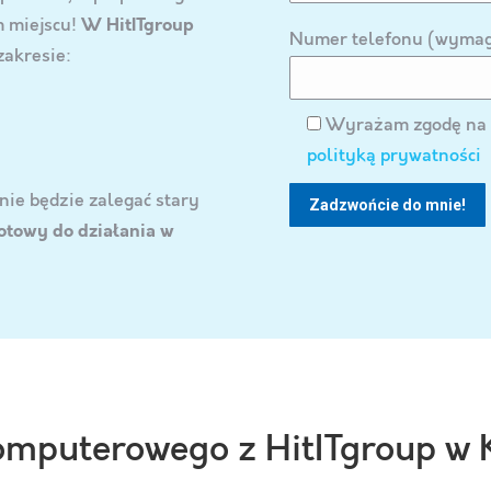
m miejscu!
W HitITgroup
Numer telefonu (wyma
zakresie:
Wyrażam zgodę na 
polityką prywatności
ie będzie zalegać stary
otowy do działania w
komputerowego z HitITgroup w 