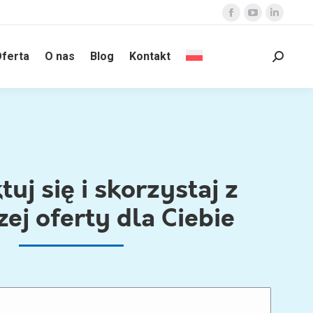
Facebook
YouTube
Linked
page
page
page
ferta
O nas
Blog
Kontakt
opens
opens
opens
Szukaj:
in
in
in
new
new
new
window
window
windo
uj się i skorzystaj z
zej oferty dla Ciebie