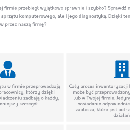
j firmie przebiegł wyjątkowo sprawnie i szybko? Sprawdź na
ą sprzętu komputerowego, ale i jego diagnostyką
. Dzięki t
ów
przez naszą firmę?
ętu w firmie przeprowadzają
Cały proces inwentaryzacji
racownicy, którzy dzięki
może być przeprowadzony 
iadczeniu zadbają o każdy,
lub w Twojej firmie. Jedy
niejszy szczegół.
posiadanie odpowiednie
zaplecza, które jest potr
działań