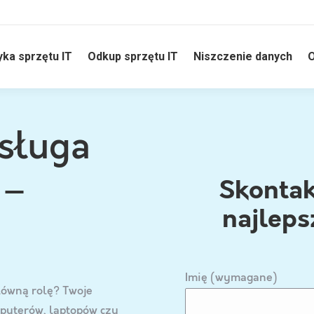
yka sprzętu IT
Odkup sprzętu IT
Niszczenie danych
O
sługa
 –
Skontakt
najleps
Imię (wymagane)
łówną rolę? Twoje
puterów, laptopów czy