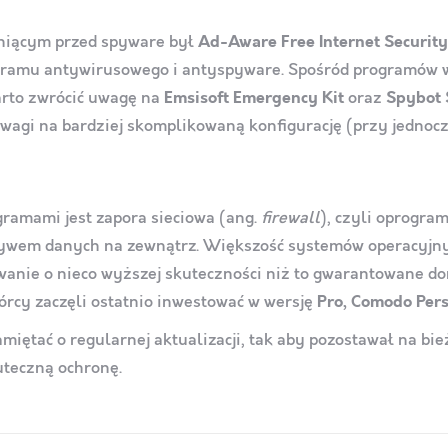
niącym przed spyware był
Ad-Aware Free Internet Security
rogramu antywirusowego i antyspyware. Spośród programów 
arto zwrócić uwagę na
Emsisoft Emergency Kit
oraz
Spybot 
gi na bardziej skomplikowaną konfigurację (przy jednocze
ramami jest zapora sieciowa (ang.
firewall
), czyli oprogra
ływem danych na zewnątrz. Większość systemów operacyjny
wanie o nieco wyższej skuteczności niż to gwarantowane 
wórcy zaczęli ostatnio inwestować w wersję
Pro, Comodo Pers
ętać o regularnej aktualizacji, tak aby pozostawał na bi
uteczną ochronę.