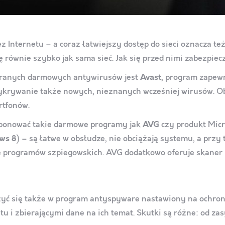
z Internetu – a coraz łatwiejszy dostęp do sieci oznacza te
ię równie szybko jak sama sieć. Jak się przed nimi zabezp
ieranych darmowych antywirusów jest
Avast
, program zapew
rywanie także nowych, nieznanych wcześniej wirusów. Obec
rtfonów.
onować takie darmowe programy jak
AVG
czy produkt Mic
ws 8
) – są łatwe w obsłudze, nie obciążają systemu, a przy
 programów szpiegowskich. AVG dodatkowo oferuje skaner 
yć się także w program antyspyware nastawiony na ochro
u i zbierającymi dane na ich temat. Skutki są różne: od 