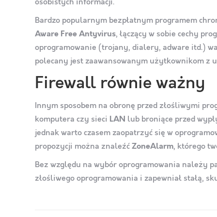
osobistych informacji.
Bardzo popularnym bezpłatnym programem chro
Aware Free Antyvirus
, łączący w sobie cechy p
oprogramowanie (trojany, dialery, adware itd.) w
polecany jest zaawansowanym użytkownikom z uwa
Firewall równie ważny
Innym sposobem na obronę przed złośliwymi prog
komputera czy sieci
LAN
lub broniące przed wyp
jednak warto czasem zaopatrzyć się w oprogramo
propozycji można znaleźć
ZoneAlarm
, którego t
Bez względu na wybór oprogramowania należy pami
złośliwego oprogramowania i zapewniał stałą, sk