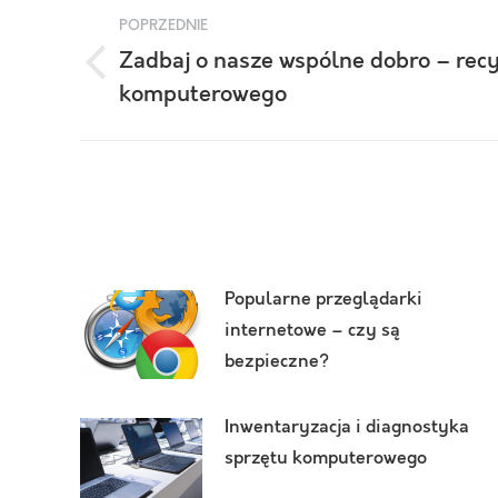
Nawigacja
POPRZEDNIE
wpisów
Zadbaj o nasze wspólne dobro – recy
Poprzedni
komputerowego
wpis:
Popularne przeglądarki
internetowe – czy są
bezpieczne?
Inwentaryzacja i diagnostyka
sprzętu komputerowego