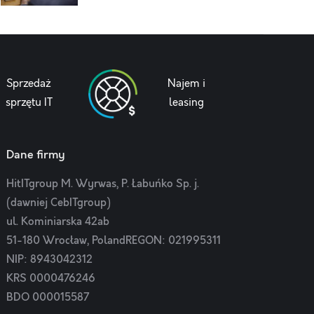
Sprzedaż
Najem i
sprzętu IT
leasing
Dane firmy
HitITgroup M. Wyrwas, P. Łabuńko Sp. j.
(dawniej CebITgroup)
ul. Kominiarska 42ab
51-180 Wrocław, PolandREGON: 021995311
NIP: 8943042312
KRS 0000476246
BDO 000015587