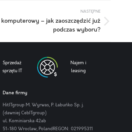
NASTĘPNE
 komputerowy – jak zaoszczędzić już
podczas wyboru?
Sprzedaż
Najem i
sprzętu IT
leasing
Dane firmy
HitITgroup M. Wyrwas, P. Łabuńko Sp. j.
(dawniej CebITgroup)
ul. Kominiarska 42ab
51-180 Wrocław, PolandREGON: 021995311