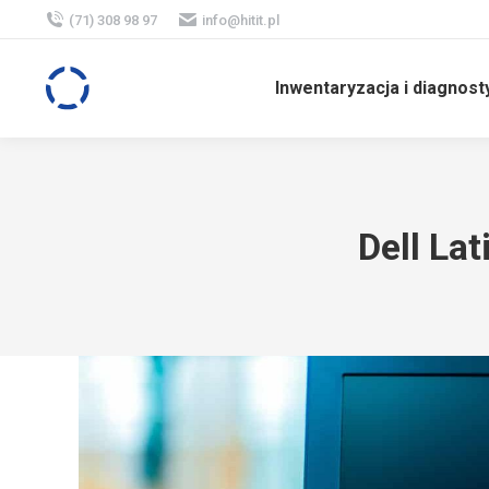
(71) 308 98 97
info@hitit.pl
Inwentaryzacja i diagnost
Dell La