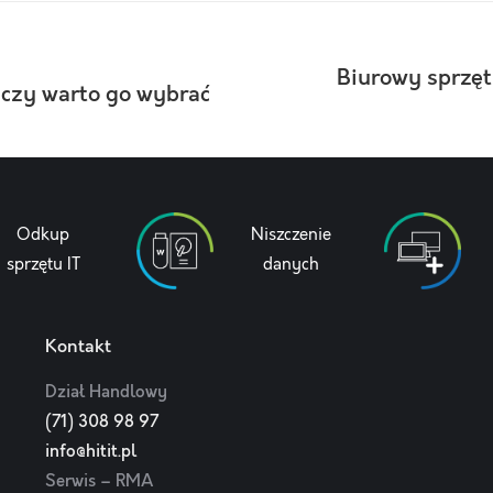
Biurowy sprzęt
 czy warto go wybrać
Następny
wpis:
Odkup
Niszczenie
sprzętu IT
danych
Kontakt
Dział Handlowy
(71) 308 98 97
info@hitit.pl
Serwis – RMA