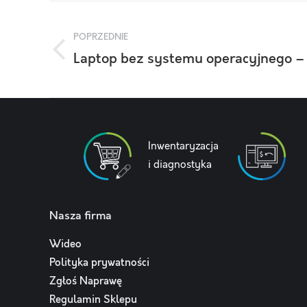
Nawigacja
wpisów
POPRZEDNIE
Laptop bez systemu operacyjnego –
Poprzedni
wpis:
Inwentaryzacja
i diagnostyka
Nasza firma
Wideo
Polityka prywatności
Zgłoś Naprawę
Regulamin Sklepu