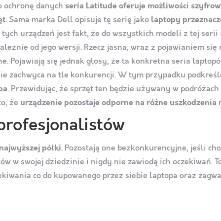
 o ochronę danych
seria Latitude oferuje możliwości szyfr
ęt
. Sama marka Dell opisuje tę serię jako
laptopy przeznacz
 tych urządzeń jest fakt, że do wszystkich modeli z tej seri
leżnie od jego wersji. Rzecz jasna, wraz z pojawianiem si
. Pojawiają się jednak głosy, że ta konkretna seria laptop
 nie zachwyca na tle konkurencji. W tym przypadku podkreś
pa
. Przewidując, że sprzęt ten będzie używany w podróżach
to, że
urządzenie pozostaje odporne na różne uszkodzenia
n
profesjonalistów
najwyższej półki
. Pozostają one bezkonkurencyjne, jeśli ch
ów w swojej dziedzinie i nigdy nie zawiodą ich oczekiwań. 
ekiwania co do kupowanego przez siebie laptopa oraz zagwa