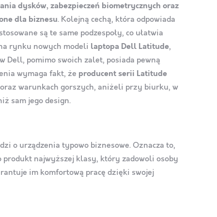
owania dysków, zabezpieczeń biometrycznych oraz
one dla biznesu
. Kolejną cechą, która odpowiada
i stosowane są te same podzespoły, co ułatwia
ę na rynku nowych modeli
laptopa Dell Latitude
,
ów Dell, pomimo swoich zalet, posiada pewną
lenia wymaga fakt, że
producent serii Latitude
 oraz warunkach gorszych, aniżeli przy biurku, w
iż sam jego design.
odzi o urządzenia typowo biznesowe. Oznacza to,
To produkt najwyższej klasy, który zadowoli osoby
rantuje im komfortową pracę dzięki swojej