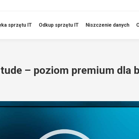
yka sprzętu IT
Odkup sprzętu IT
Niszczenie danych
O
titude – poziom premium dla 